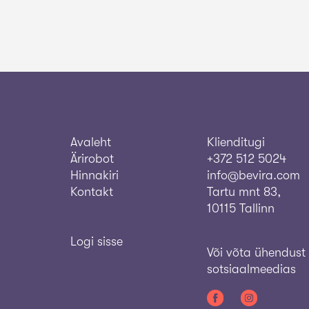
Avaleht
Klienditugi
Ärirobot
+372 512 5024
Hinnakiri
info@bevira.com
Kontakt
Tartu mnt 83,
10115 Tallinn
Logi sisse
Või võta ühendust
sotsiaalmeedias