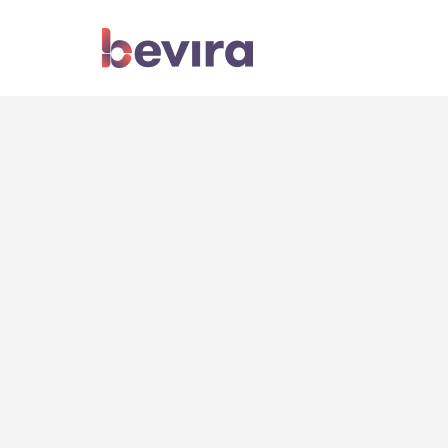
majandustarkvara
äritarkvara
raamatupidamisprogr
automation
ärirobot
töökäskude haldus
töökäskude juh