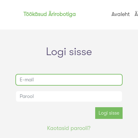
amm
palgaarvestus
palgaprogramm
e-pood
äritarkvara
timine
tööülesannete juhtimine
tööülesannete haldus
töö
Töökäsud Ärirobotiga
Avaleht
Ä
Logi sisse
Logi sisse
Kaotasid parooli?