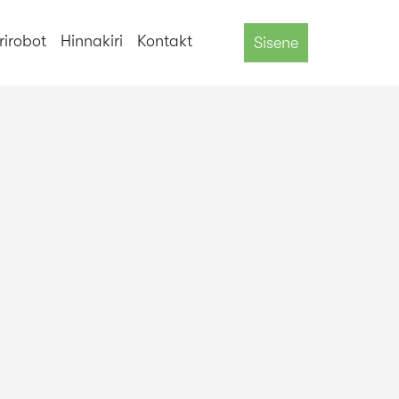
äri robot
rpa
tarkvara robootika
rpa - robotic process
ülesanded
töökäsud
töökäskude juhtimine
rirobot
Hinnakiri
Kontakt
Sisene